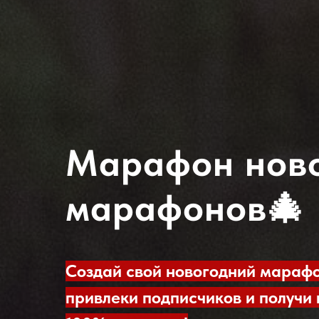
Марафон нов
марафонов
🎄
Создай свой новогодний марафо
привлеки подписчиков и получи 