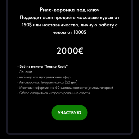
Рилс-воронка под ключ
Подходит если продаёте массовые курсы от
150$ или наставничество, личную работу с
чеком от 1000$
2000€
• Всё из пакета “Только Reels”
• Лендинг
• вебинар или прогревающий эфир
• Автоворонка, Telegram-канал (22 дня)
• Монтаж и оформление 60 единиц контента (рилсы, галереи)
• Обход алгоритмов и гарантированные охваты
УЧАСТВУЮ