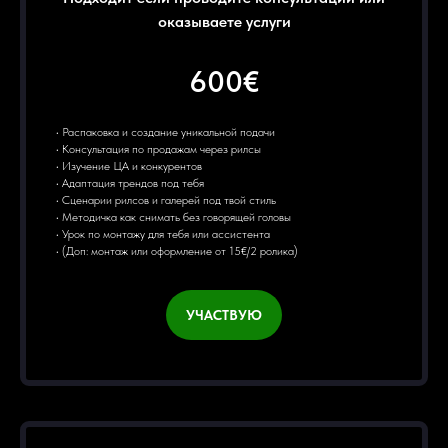
оказываете услуги
600€
• Распаковка и создание уникальной подачи
• Консультация по продажам через рилсы
• Изучение ЦА и конкурентов
• Адаптация трендов под тебя
• Сценарии рилсов и галерей под твой стиль
• Методичка как снимать без говорящей головы
• Урок по монтажу для тебя или ассистента
• (Доп: монтаж или оформление от 15€/2 ролика)
УЧАСТВУЮ